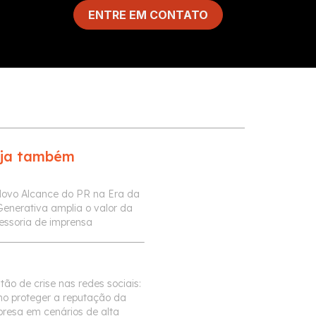
ENTRE EM CONTATO
ja também
ovo Alcance do PR na Era da
Generativa amplia o valor da
essoria de imprensa
tão de crise nas redes sociais:
o proteger a reputação da
resa em cenários de alta