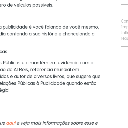
ro de veículos possíveis.
Com
 a publicidade é você falando de você mesmo,
Imp
Inf
dia contando a sua história e chancelando a
rep
icas
s Públicas e a mantém em evidência com a
tão do Al Reis, referência mundial em
dos e autor de diversos livros, que sugere que
elações Públicas à Publicidade quando estão
égia!
que
aqui
e veja mais informações sobre esse e