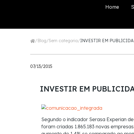
Home
S
/
Blog
/
Sem categoria
/
INVESTIR EM PUBLICIDA
07/13/2015
INVESTIR EM PUBLICID
Segundo o indicador Serasa Experian d
foram criadas 1.865.183 novas empresas 
aumento de 1,4% se comparado ao monta