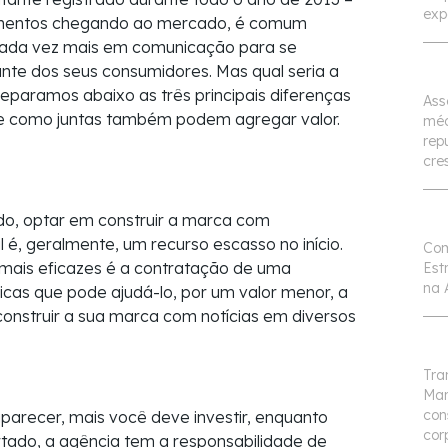
exp
imentos chegando ao mercado, é comum
cada vez mais em comunicação para se
iante dos seus consumidores. Mas qual seria a
eparamos abaixo as três principais diferenças
Ass
s e como juntas também podem agregar valor.
méd
rep
cre
o, optar em construir a marca com
l é, geralmente, um recurso escasso no início.
Com
 mais eficazes é a contratação de uma
Est
na 
cas que pode ajudá-lo, por um valor menor, a
construir a sua marca com notícias em diversos
Tra
Mar
con
parecer, mais você deve investir, enquanto
cor
rtado, a agência tem a responsabilidade de