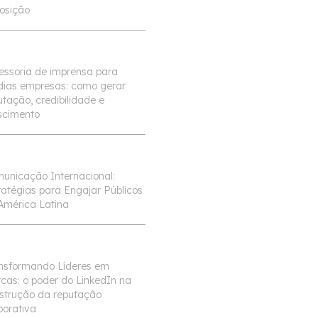
osição
essoria de imprensa para
ias empresas: como gerar
utação, credibilidade e
scimento
unicação Internacional:
ratégias para Engajar Públicos
América Latina
nsformando Líderes em
cas: o poder do LinkedIn na
strução da reputação
porativa