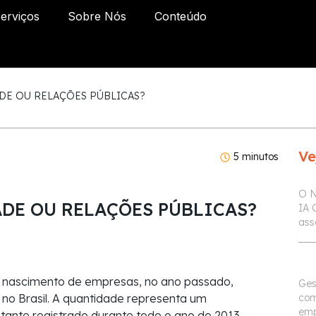
erviços
Sobre Nós
Conteúdo
DE OU RELAÇÕES PÚBLICAS?
Ve
5 minutos
O N
ADE OU RELAÇÕES PÚBLICAS?
IA 
ass
e nascimento de empresas, no ano passado,
Ges
com
no Brasil. A quantidade representa um
emp
nte registrado durante todo o ano de 2013 –