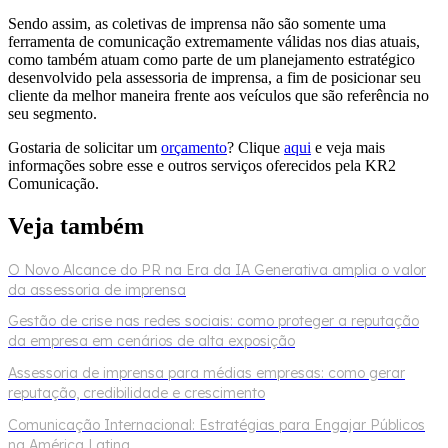
Sendo assim, as coletivas de imprensa não são somente uma
ferramenta de comunicação extremamente válidas nos dias atuais,
como também atuam como parte de um planejamento estratégico
desenvolvido pela assessoria de imprensa, a fim de posicionar seu
cliente da melhor maneira frente aos veículos que são referência no
seu segmento.
Gostaria de solicitar um
orçamento
? Clique
aqui
e veja mais
informações sobre esse e outros serviços oferecidos pela KR2
Comunicação.
Veja também
O Novo Alcance do PR na Era da IA Generativa amplia o valor
da assessoria de imprensa
Gestão de crise nas redes sociais: como proteger a reputação
da empresa em cenários de alta exposição
Assessoria de imprensa para médias empresas: como gerar
reputação, credibilidade e crescimento
Comunicação Internacional: Estratégias para Engajar Públicos
na América Latina