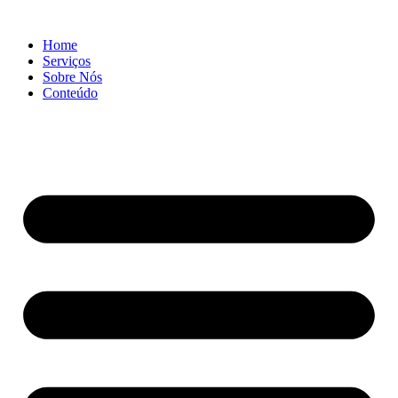
Ir
para
Home
o
Serviços
conteúdo
Sobre Nós
Conteúdo