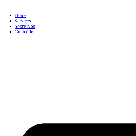
Ir
para
Home
o
Serviços
conteúdo
Sobre Nós
Conteúdo