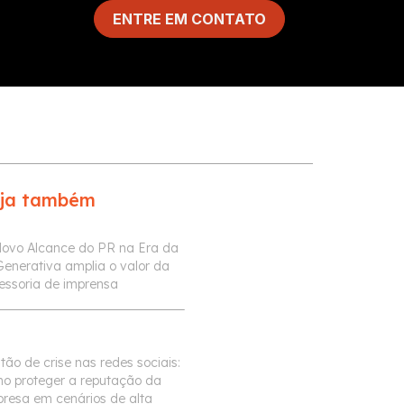
ENTRE EM CONTATO
ja também
ovo Alcance do PR na Era da
Generativa amplia o valor da
essoria de imprensa
tão de crise nas redes sociais:
o proteger a reputação da
resa em cenários de alta