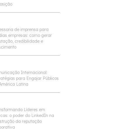
osição
essoria de imprensa para
ias empresas: como gerar
utação, credibilidade e
scimento
unicação Internacional:
ratégias para Engajar Públicos
América Latina
nsformando Líderes em
cas: o poder do LinkedIn na
strução da reputação
porativa