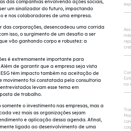
cas das companhias envolvendo ações sociais,
exp
er um sinalizador do futuro, impactando
ão e nos colaboradores de uma empresa.
ir das corporações, desencadeou uma corrida
Ass
com isso, o surgimento de um desafio a ser
méd
que vão ganhando corpo e robustez: a
rep
cre
ções é extremamente importante para
 Além de garantir que a empresa seja vista
Com
s ESG têm impacto também na aceitação de
Est
 movimento foi constatada pela consultoria
na 
s entrevistados levam esse tema em
posta de trabalho.
o somente o investimento nas empresas, mas a
Tra
cada vez mais as organizações sejam
Mar
ndimento e aplicação dessa agenda. Afinal,
con
amente ligado ao desenvolvimento de uma
cor