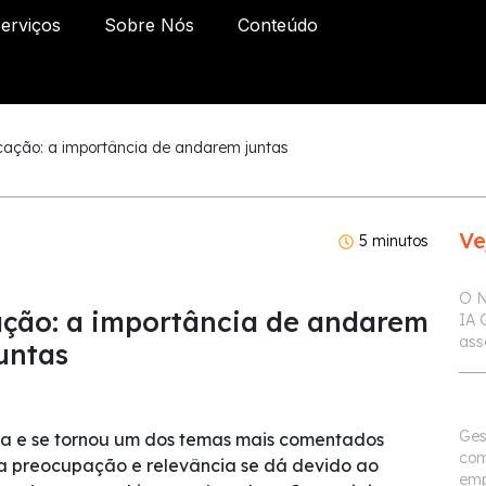
erviços
Sobre Nós
Conteúdo
ação: a importância de andarem juntas
Ve
5 minutos
O N
ação: a importância de andarem
IA 
ass
untas
Ges
a e se tornou um dos temas mais comentados
com
sa preocupação e relevância se dá devido ao
emp