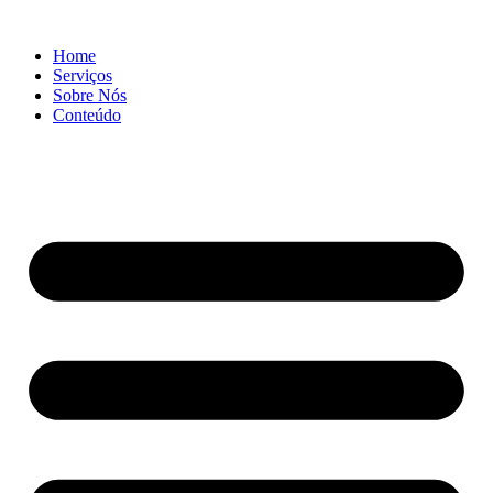
Ir
para
Home
o
Serviços
conteúdo
Sobre Nós
Conteúdo