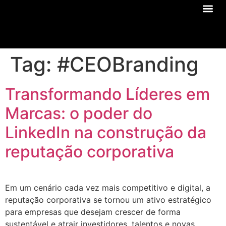
Sobre Nós
Tag:
#CEOBranding
Transformando Líderes em
Marcas: o poder do
LinkedIn na construção da
reputação corporativa
Em um cenário cada vez mais competitivo e digital, a
reputação corporativa se tornou um ativo estratégico
para empresas que desejam crescer de forma
sustentável e atrair investidores, talentos e novas