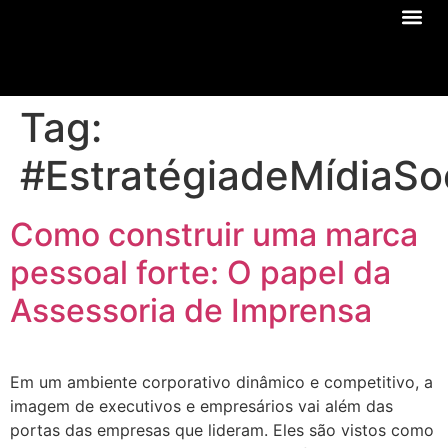
Sobre Nós
Tag:
#EstratégiadeMídiaSoc
Como construir uma marca
pessoal forte: O papel da
Assessoria de Imprensa
Em um ambiente corporativo dinâmico e competitivo, a
imagem de executivos e empresários vai além das
portas das empresas que lideram. Eles são vistos como