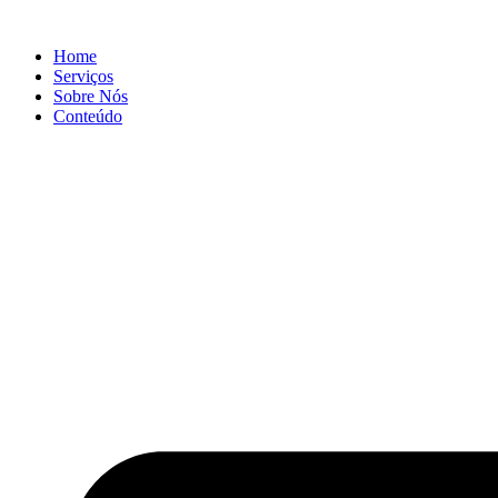
Ir
para
Home
o
Serviços
conteúdo
Sobre Nós
Conteúdo