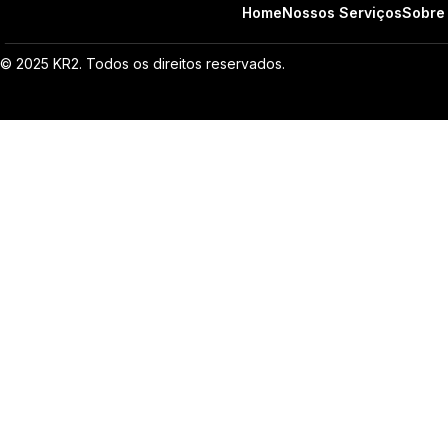
Home
Nossos Serviços
Sobre
© 2025 KR2. Todos os direitos reservados.
CNPJ: 27.266.388/0001-23