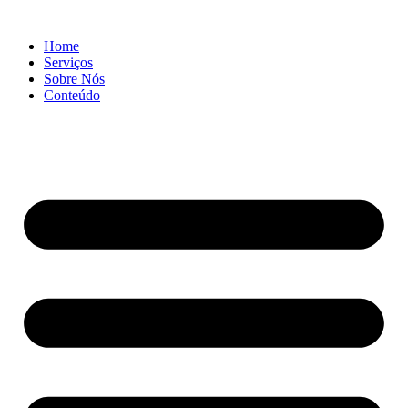
Ir
para
Home
o
Serviços
conteúdo
Sobre Nós
Conteúdo