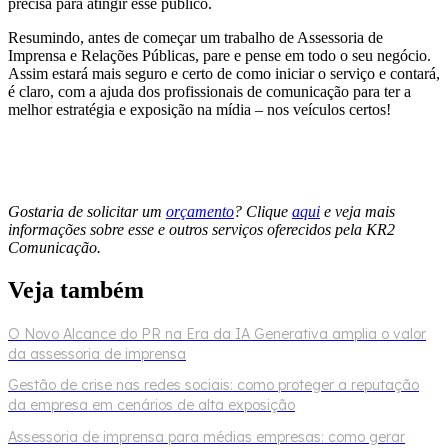
precisa para atingir esse público.
Resumindo, antes de começar um trabalho de Assessoria de
Imprensa e Relações Públicas, pare e pense em todo o seu negócio.
Assim estará mais seguro e certo de como iniciar o serviço e contará,
é claro, com a ajuda dos profissionais de comunicação para ter a
melhor estratégia e exposição na mídia – nos veículos certos!
Gostaria de solicitar um
orçamento
? Clique
aqui
e veja mais
informações sobre esse e outros serviços oferecidos pela KR2
Comunicação.
Veja também
O Novo Alcance do PR na Era da IA Generativa amplia o valor
da assessoria de imprensa
Gestão de crise nas redes sociais: como proteger a reputação
da empresa em cenários de alta exposição
Assessoria de imprensa para médias empresas: como gerar