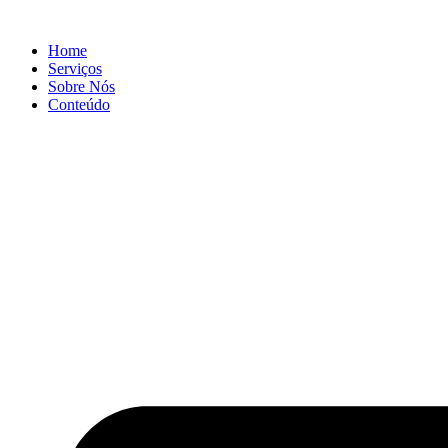
Ir
para
Home
o
Serviços
conteúdo
Sobre Nós
Conteúdo