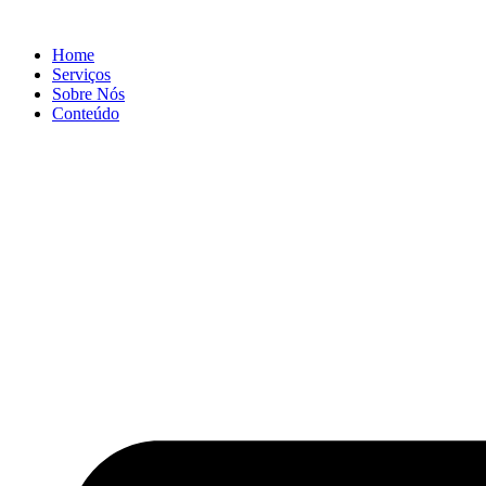
Ir
para
Home
o
Serviços
conteúdo
Sobre Nós
Conteúdo