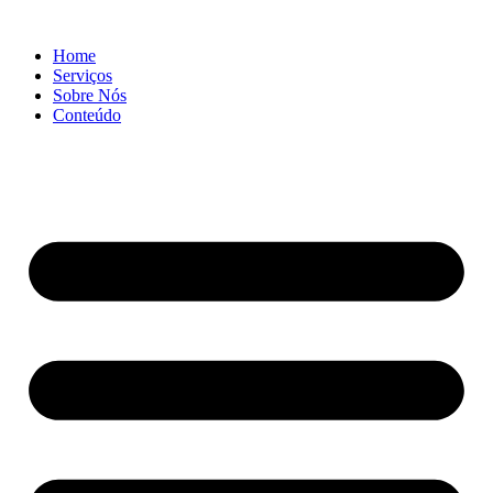
Ir
para
Home
o
Serviços
conteúdo
Sobre Nós
Conteúdo