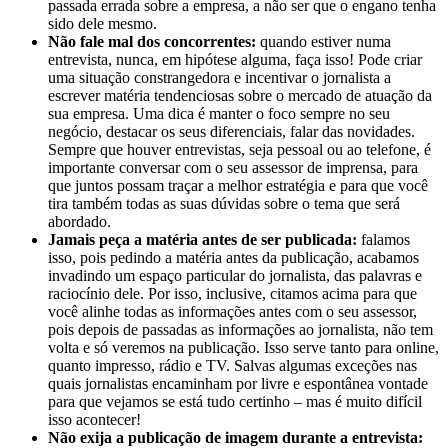
passada errada sobre a empresa, a não ser que o engano tenha
sido dele mesmo.
Não fale mal dos concorrentes:
quando estiver numa
entrevista, nunca, em hipótese alguma, faça isso! Pode criar
uma situação constrangedora e incentivar o jornalista a
escrever matéria tendenciosas sobre o mercado de atuação da
sua empresa. Uma dica é manter o foco sempre no seu
negócio, destacar os seus diferenciais, falar das novidades.
Sempre que houver entrevistas, seja pessoal ou ao telefone, é
importante conversar com o seu assessor de imprensa, para
que juntos possam traçar a melhor estratégia e para que você
tira também todas as suas dúvidas sobre o tema que será
abordado.
Jamais peça a matéria antes de ser publicada:
falamos
isso, pois pedindo a matéria antes da publicação, acabamos
invadindo um espaço particular do jornalista, das palavras e
raciocínio dele. Por isso, inclusive, citamos acima para que
você alinhe todas as informações antes com o seu assessor,
pois depois de passadas as informações ao jornalista, não tem
volta e só veremos na publicação. Isso serve tanto para online,
quanto impresso, rádio e TV. Salvas algumas exceções nas
quais jornalistas encaminham por livre e espontânea vontade
para que vejamos se está tudo certinho – mas é muito difícil
isso acontecer!
Não exija a publicação de imagem durante a entrevista: