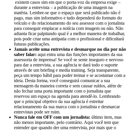
existem casos sim em que o porta-voz da empresa exige –
durante a entrevista – a publicação de uma imagem na
matéria. Lembre-se que o espaço que será publicado não é
pago, mas sim informativo e tudo dependerá do formato do
veículo e do relacionamento do seu assessor com o jornalista
para conseguir emplacar a notícia com imagem ou não. Não
adianta ficar palpitando qual é a melhor maneira de trabalhar,
pois pode criar uma antipatia com o profissional e dificultará
futuras publicações.
Jamais aceite uma entrevista e desmarque no dia por não
saber falar:
aqui entra uma das funções importantes da sua
assessoria de imprensa! Se você se sente inseguro e nervoso
para dar a entrevista, a sua agência te dará todo o suporte
através de um briefing e media training. Seja transparente,
peça um tempo hábil para poder treinar e se acostumar com a
ideia. Desta forma, você conseguirá comunicar a sua
mensagem da maneira correta e sem causar ruídos, além de
não fechar uma porta importante com o jornalista que
reservou um espaço na agenda para atendê-lo. Lembrando
que o principal objetivo da sua agência é estreitar
relacionamento da sua marca com o jornalista e desmarcar
entrevistas pode ser ruim.
Nunca fale em OFF com um jornalista:
último item, mas
não menos importante, pelo contrário. Aqui você tem que
entender que quando der uma entrevista, por mais que o