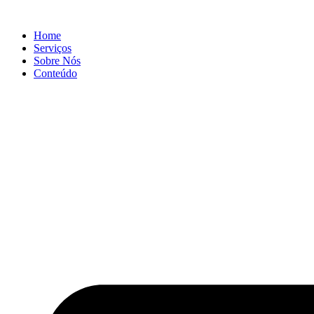
Ir
para
Home
o
Serviços
conteúdo
Sobre Nós
Conteúdo