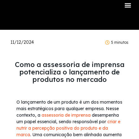
Sobre Nós
11/12/2024
5 minutos
Como a assessoria de imprensa
potencializa o lançamento de
produtos no mercado
O lançamento de um produto é um dos momentos
mais estratégicos para qualquer empresa. Nesse
contexto, a
assessoria de imprensa
desempenha
um papel essencial, sendo responsável por
criar e
nutrir a percepção positiva do produto e da
marca
. Uma comunicação bem alinhada aumenta