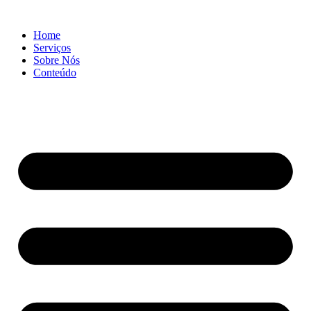
Ir
para
Home
o
Serviços
conteúdo
Sobre Nós
Conteúdo