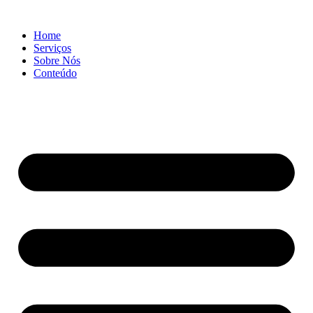
Ir
para
Home
o
Serviços
conteúdo
Sobre Nós
Conteúdo