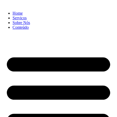
Ir
para
Home
o
Serviços
conteúdo
Sobre Nós
Conteúdo