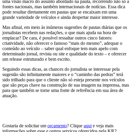
uma visão macro do assunto abordado na pauta, recorrendo não só a
fontes nacionais, mas também internacionais de notícias. Essa dica
pode resultar diretamente em pautas que se encaixam em uma
grande variedade de veículos e ainda despertar maior interesse.
Mas afinal, em meio às inúmeras sugestões de pautas diárias que os
jornalistas recebem nas redações, o que mais ajuda na hora de
emplacar? De cara, é possível ressaltar outros cinco fatores:
criatividade, não oferecer o famoso “mais do mesmo”, adequar o
conteúdo ao veículo – saber qual enfoque tem mais apelo com
determinado jornal, revista ou site e qualidade do texto – e oferecer
um release estruturado e bem escrito.
Seguindo essas dicas, as chances do jornalista se interessar pela
sugestão são infinitamente maiores e o “caminho das pedras” terá
sido trilhado para que o cliente não só esteja presente nos veículos
que são peças chave na construção de sua imagem na imprensa, mas
para que também se torne uma fonte de referência em sua área de
atuação.
Gostaria de solicitar um
orçamento
? Clique
aqui
e veja mais
informações sobre esse e outros serviços oferecidos pela KR2