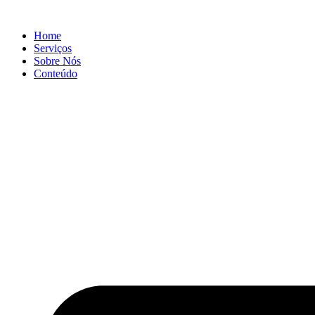
Ir
para
Home
o
Serviços
conteúdo
Sobre Nós
Conteúdo