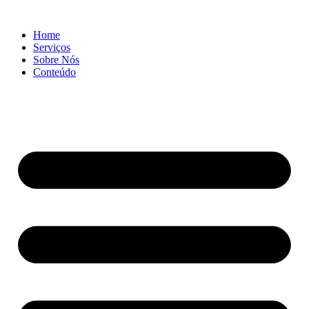
Ir
para
Home
o
Serviços
conteúdo
Sobre Nós
Conteúdo