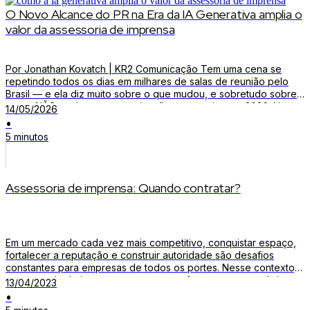
O Novo Alcance do PR na Era da IA Generativa amplia o
valor da assessoria de imprensa
Por Jonathan Kovatch | KR2 Comunicação Tem uma cena se
repetindo todos os dias em milhares de salas de reunião pelo
Brasil — e ela diz muito sobre o que mudou, e sobretudo sobre
o que NÃO mudou, na comunicação corporativa em 2026. Um
14/05/2026
investidor de venture capital tem trinta minutos antes de uma call
•
[…]
5 minutos
Assessoria de imprensa: Quando contratar?
Em um mercado cada vez mais competitivo, conquistar espaço,
fortalecer a reputação e construir autoridade são desafios
constantes para empresas de todos os portes. Nesse contexto,
a assessoria de imprensa se torna uma ferramenta estratégica
13/04/2023
para ampliar a visibilidade da marca e fortalecer sua presença
•
nos meios de comunicação. Mais do que divulgar notícias, a […]