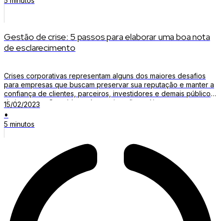
5 minutos
Gestão de crise: 5 passos para elaborar uma boa nota
de esclarecimento
Crises corporativas representam alguns dos maiores desafios
para empresas que buscam preservar sua reputação e manter a
confiança de clientes, parceiros, investidores e demais públicos
de interesse. O problema é que situações críticas costumam
15/02/2023
surgir de forma inesperada e podem ganhar grandes
•
proporções em questão de minutos. Segundo levantamento da
5 minutos
Mentionlytics, cerca de 30% das […]