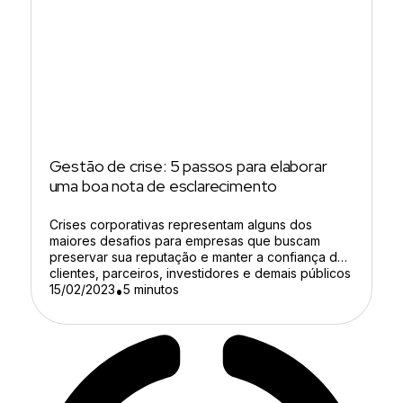
Gestão de crise: 5 passos para elaborar
uma boa nota de esclarecimento
Crises corporativas representam alguns dos
maiores desafios para empresas que buscam
preservar sua reputação e manter a confiança de
clientes, parceiros, investidores e demais públicos
de interesse. O problema é que situações críticas
15/02/2023
5 minutos
•
costumam surgir de forma inesperada e podem
ganhar grandes proporções em questão de
minutos. Segundo levantamento da Mentionlytics,
cerca de 30% das […]