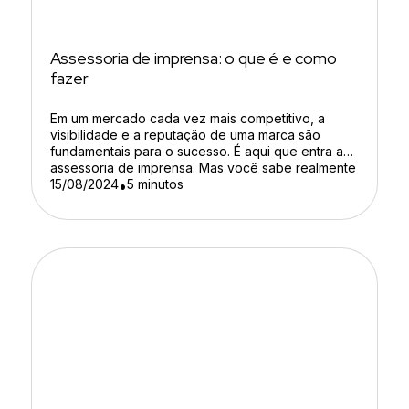
Assessoria de imprensa: o que é e como
fazer
Em um mercado cada vez mais competitivo, a
visibilidade e a reputação de uma marca são
fundamentais para o sucesso. É aqui que entra a
assessoria de imprensa. Mas você sabe realmente
como ela pode transformar o seu negócio? Neste
15/08/2024
5 minutos
•
conteúdo, vamos explorar os benefícios e a
importância de contar com uma assessoria de
imprensa, […]