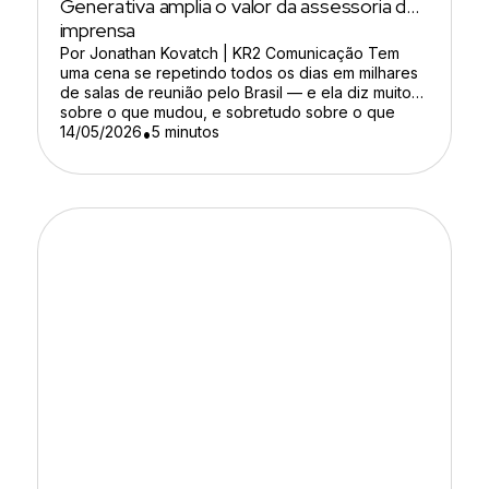
Generativa amplia o valor da assessoria de
imprensa
Por Jonathan Kovatch | KR2 Comunicação Tem
uma cena se repetindo todos os dias em milhares
de salas de reunião pelo Brasil — e ela diz muito
sobre o que mudou, e sobretudo sobre o que
NÃO mudou, na comunicação corporativa em
14/05/2026
5 minutos
•
2026. Um investidor de venture capital tem trinta
minutos antes de uma call […]