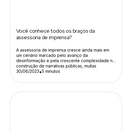
Você conhece todos os braços da
assessoria de imprensa?
A assessoria de imprensa cresce ainda mais em
um cenário marcado pelo avanço da
desinformação e pela crescente complexidade na
construção de narrativas públicas, muitas
empresas ainda mantêm uma visão limitada sobre
30/06/2023
5 minutos
•
o papel desses jornalistas, reduzindo sua atuação
à simples redação e distribuição de press
releases. Na prática, essa percepção está distante
da realidade. […]