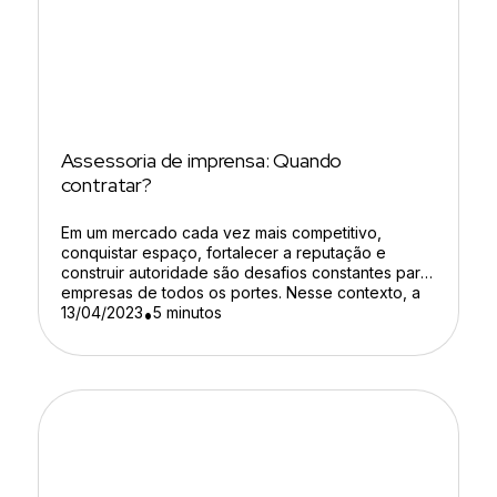
Assessoria de imprensa: Quando
contratar?
Em um mercado cada vez mais competitivo,
conquistar espaço, fortalecer a reputação e
construir autoridade são desafios constantes para
empresas de todos os portes. Nesse contexto, a
assessoria de imprensa se torna uma ferramenta
13/04/2023
5 minutos
•
estratégica para ampliar a visibilidade da marca e
fortalecer sua presença nos meios de
comunicação. Mais do que divulgar notícias, a […]