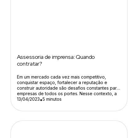
Assessoria de imprensa: Quando
contratar?
Em um mercado cada vez mais competitivo,
conquistar espaço, fortalecer a reputação e
construir autoridade são desafios constantes para
empresas de todos os portes. Nesse contexto, a
assessoria de imprensa se torna uma ferramenta
13/04/2023
5 minutos
•
estratégica para ampliar a visibilidade da marca e
fortalecer sua presença nos meios de
comunicação. Mais do que divulgar notícias, a […]