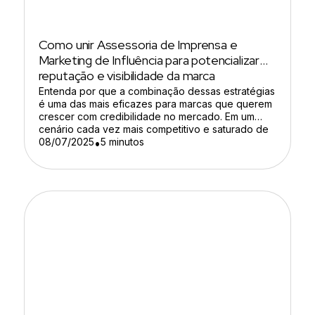
Como unir Assessoria de Imprensa e
Marketing de Influência para potencializar
reputação e visibilidade da marca
Entenda por que a combinação dessas estratégias
é uma das mais eficazes para marcas que querem
crescer com credibilidade no mercado. Em um
cenário cada vez mais competitivo e saturado de
informações, as marcas enfrentam um grande
08/07/2025
5 minutos
•
desafio: conquistar visibilidade sem perder
autenticidade. A reputação não se constrói da
noite para o dia, ela depende […]