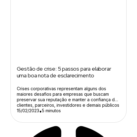
Gestão de crise: 5 passos para elaborar
uma boa nota de esclarecimento
Crises corporativas representam alguns dos
maiores desafios para empresas que buscam
preservar sua reputação e manter a confiança de
clientes, parceiros, investidores e demais públicos
de interesse. O problema é que situações críticas
15/02/2023
5 minutos
•
costumam surgir de forma inesperada e podem
ganhar grandes proporções em questão de
minutos. Segundo levantamento da Mentionlytics,
cerca de 30% das […]