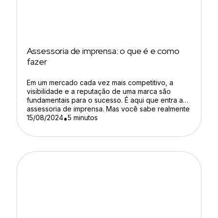
Assessoria de imprensa: o que é e como
fazer
Em um mercado cada vez mais competitivo, a
visibilidade e a reputação de uma marca são
fundamentais para o sucesso. É aqui que entra a
assessoria de imprensa. Mas você sabe realmente
como ela pode transformar o seu negócio? Neste
15/08/2024
5 minutos
•
conteúdo, vamos explorar os benefícios e a
importância de contar com uma assessoria de
imprensa, […]