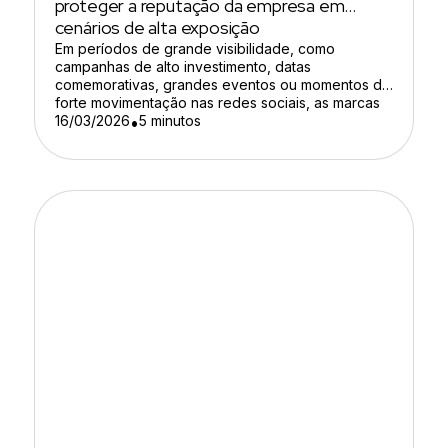
proteger a reputação da empresa em
cenários de alta exposição
Em períodos de grande visibilidade, como
campanhas de alto investimento, datas
comemorativas, grandes eventos ou momentos de
forte movimentação nas redes sociais, as marcas
ampliam sua presença digital e a disputa por
16/03/2026
5 minutos
•
atenção aumenta. Mas quanto maior a exposição,
maior também o risco. Um comentário mal
interpretado, uma experiência negativa de cliente
que viraliza ou […]