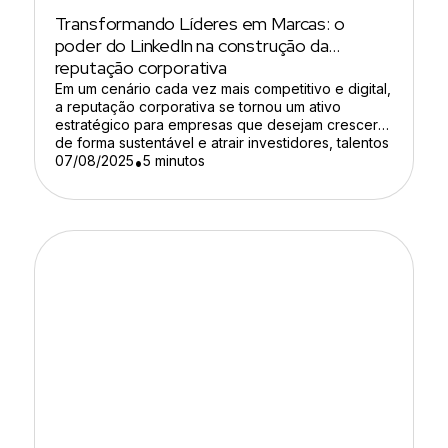
Transformando Líderes em Marcas: o
poder do LinkedIn na construção da
reputação corporativa
Em um cenário cada vez mais competitivo e digital,
a reputação corporativa se tornou um ativo
estratégico para empresas que desejam crescer
de forma sustentável e atrair investidores, talentos
e novas oportunidades de negócio. Nesse
07/08/2025
5 minutos
•
contexto, o LinkedIn surge como a principal
plataforma para fortalecer a imagem de líderes e
marcas, posicionando executivos como porta-
vozes […]