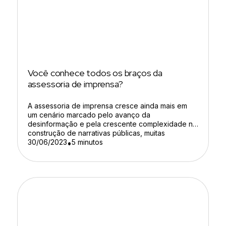
Você conhece todos os braços da
assessoria de imprensa?
A assessoria de imprensa cresce ainda mais em
um cenário marcado pelo avanço da
desinformação e pela crescente complexidade na
construção de narrativas públicas, muitas
empresas ainda mantêm uma visão limitada sobre
30/06/2023
5 minutos
•
o papel desses jornalistas, reduzindo sua atuação
à simples redação e distribuição de press
releases. Na prática, essa percepção está distante
da realidade. […]