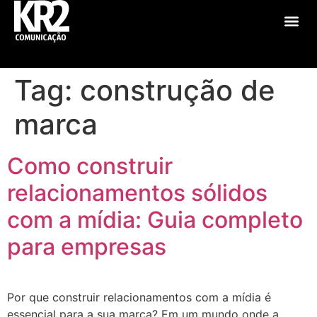
Sobre Nós
Tag:
construção de
marca
Como construir
relacionamentos sólidos
com a mídia: Guia completo
para empresas
Por que construir relacionamentos com a mídia é
essencial para a sua marca? Em um mundo onde a