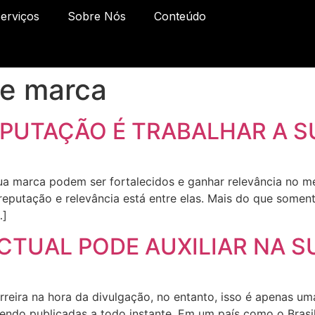
erviços
Sobre Nós
Conteúdo
de marca
EPUTAÇÃO É TRABALHAR A 
ua marca podem ser fortalecidos e ganhar relevância no m
reputação e relevância está entre elas. Mais do que soment
…]
CTUAL PODE AUXILIAR NA S
eira na hora da divulgação, no entanto, isso é apenas 
endo publicadas a todo instante. Em um país como o Brasil,