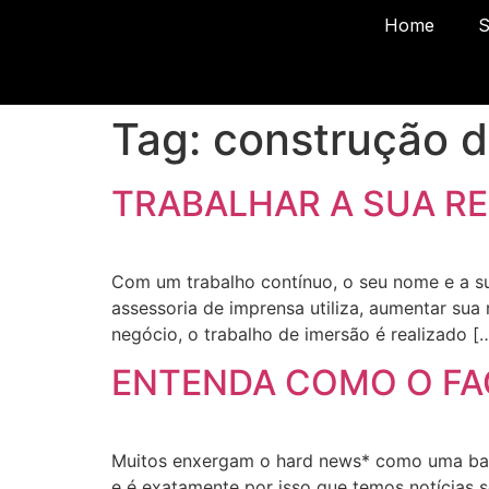
Home
S
Tag:
construção 
TRABALHAR A SUA R
Com um trabalho contínuo, o seu nome e a s
assessoria de imprensa utiliza, aumentar sua 
negócio, o trabalho de imersão é realizado [
ENTENDA COMO O FA
Muitos enxergam o hard news* como uma barr
e é exatamente por isso que temos notícias s